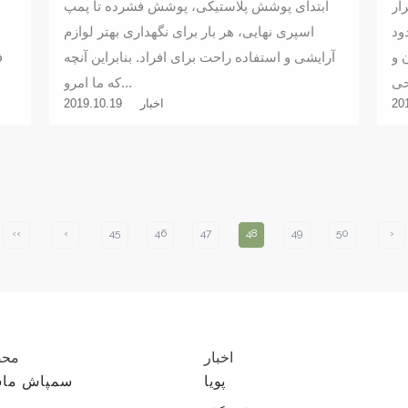
ار
ابتدای پوشش پلاستیکی، پوشش فشرده تا پمپ
ود
اسپری نهایی، هر بار برای نگهداری بهتر لوازم
 و
آرایشی و استفاده راحت برای افراد. بنابراین آنچه
ف
که ما امرو...
20
اخبار
2019.10.19
‹‹
‹
45
46
47
48
49
50
›
اخبار
محص
پویا
سمپاش ماش