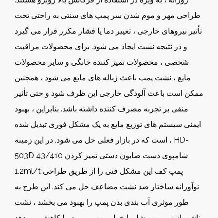
طراحی مهر و موم شدن سر پمپ های سنتی به راحتی تحت
تأثیر نیروهای خارجی ، تغییر دما یا فشار مکرر قرار می گیرد
و در نتیجه نشت ایجاد می شود. برای محصولات مراقبت
شخصی ، محصولات تمیز کننده خانگی و سایر محصولات
مایع ، نشت پمپ باعث زباله های مایع می شود ، همچنین
ممکن است باعث آلودگی خارجی این ظرف شود و حتی تأثیر
منفی بر تجربه مصرف کننده داشته باشد. بنابراین ، بهبود
ایمنی سیستم های توزیع مایع به یک مشکل فوری تبدیل شده
HD-
است که در بازار فعلی حل می شود. در این زمینه ،
503D 43/410 شامپوی دست صابون دستی تمیز کردن
1.2ml/t پمپ کف
این مشکل فنی را از طریق طراحی
نوآورانه ساختار ضد نشت مضاعف حل می کند. این طرح به
طور موثری آب بندی بدن پمپ را بهبود می بخشد ، نشت
ناشی از سر پمپ شل یا خرابی مهر و موم را کاهش می دهد