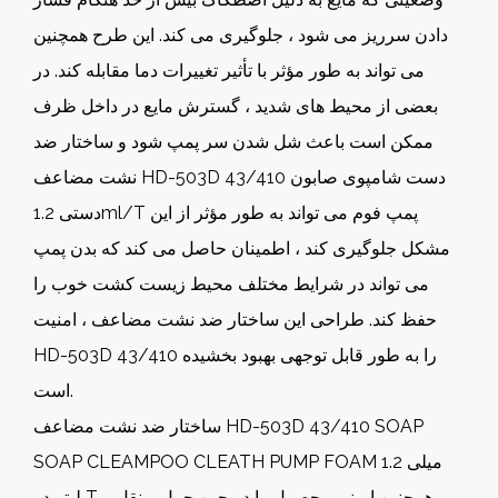
دادن سرریز می شود ، جلوگیری می کند. این طرح همچنین
می تواند به طور مؤثر با تأثیر تغییرات دما مقابله کند. در
بعضی از محیط های شدید ، گسترش مایع در داخل ظرف
ممکن است باعث شل شدن سر پمپ شود و ساختار ضد
نشت مضاعف HD-503D 43/410 دست شامپوی صابون
دستی 1.2ml/T پمپ فوم می تواند به طور مؤثر از این
مشکل جلوگیری کند ، اطمینان حاصل می کند که بدن پمپ
می تواند در شرایط مختلف محیط زیست کشت خوب را
حفظ کند. طراحی این ساختار ضد نشت مضاعف ، امنیت
HD-503D 43/410 را به طور قابل توجهی بهبود بخشیده
است.
ساختار ضد نشت مضاعف HD-503D 43/410 SOAP
SOAP CLEAMPOO CLEATH PUMP FOAM 1.2 میلی
لیتر در T همچنین ایمنی محصول را در حین حمل و نقل و