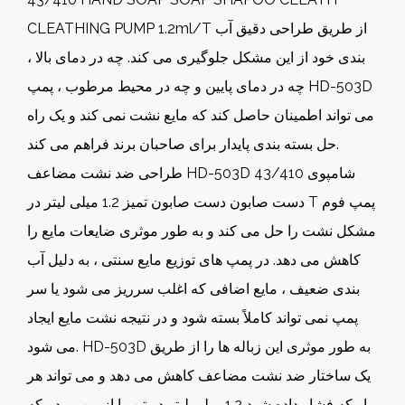
CLEATHING PUMP 1.2ml/T از طریق طراحی دقیق آب
بندی خود از این مشکل جلوگیری می کند. چه در دمای بالا ،
چه در دمای پایین و چه در محیط مرطوب ، پمپ HD-503D
می تواند اطمینان حاصل کند که مایع نشت نمی کند و یک راه
حل بسته بندی پایدار برای صاحبان برند فراهم می کند.
طراحی ضد نشت مضاعف HD-503D 43/410 شامپوی
دست صابون دست صابون تمیز 1.2 میلی لیتر در T پمپ فوم
مشکل نشت را حل می کند و به طور موثری ضایعات مایع را
کاهش می دهد. در پمپ های توزیع مایع سنتی ، به دلیل آب
بندی ضعیف ، مایع اضافی که اغلب سرریز می شود یا سر
پمپ نمی تواند کاملاً بسته شود و در نتیجه نشت مایع ایجاد
می شود. HD-503D به طور موثری این زباله ها را از طریق
یک ساختار ضد نشت مضاعف کاهش می دهد و می تواند هر
بار که فشار داده شود 1.2 میلی لیتر در تن را از بین ببرد ، که